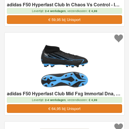
adidas F50 Hyperfast Club In Chaos Vs Control - Indoor (Ic), maat 46
Levertijd:
2-4 werkdagen
, verzendkosten:
€ 4,99
€ 59,95 bij Unisport
adidas F50 Hyperfast Club Mid Fxg Immortal Dna, maat 46
Levertijd:
2-4 werkdagen
, verzendkosten:
€ 4,99
€ 64,95 bij Unisport