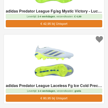
adidas Predator League Fg/ag Mystic Victory - Lucid Lemon/lucide Roze/blue Fusion, maat 46
Levertijd:
2-4 werkdagen
, verzendkosten:
€ 4,99
€ 42,95 bij Unisport
adidas Predator League Laceless Fg Ice Cold Precision - Crystal Sky/ray Blue/geel - Natuurgras (Fg), maat 46
Levertijd:
2-4 werkdagen
, verzendkosten:
gratis
€ 80,95 bij Unisport