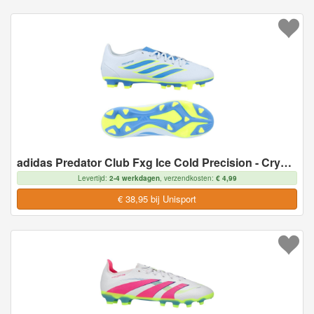
adidas Predator Club Fxg Ice Cold Precision - Crystal Sky/ray Blue/geel, maat 46
Levertijd:
2-4 werkdagen
, verzendkosten:
€ 4,99
€ 38,95 bij Unisport