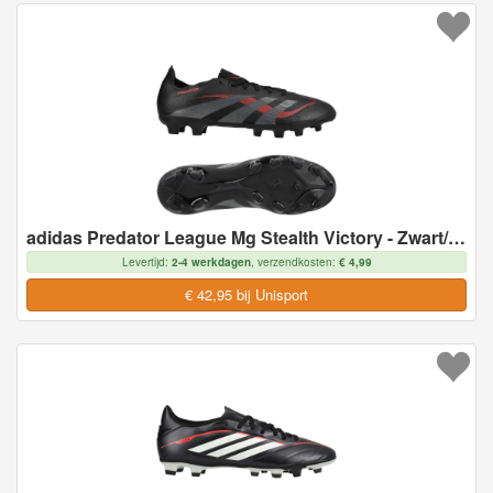
adidas Predator League Mg Stealth Victory - Zwart/grijs/helder Rood - Multi Ground (Mg), maat 46
Levertijd:
2-4 werkdagen
, verzendkosten:
€ 4,99
€ 42,95 bij Unisport