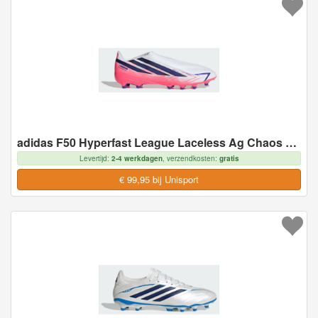
adidas F50 Hyperfast League Laceless Ag Chaos Vs Control - Kunstgras (Ag), maat 46
Levertijd:
2-4 werkdagen
, verzendkosten:
gratis
€ 99,95 bij Unisport