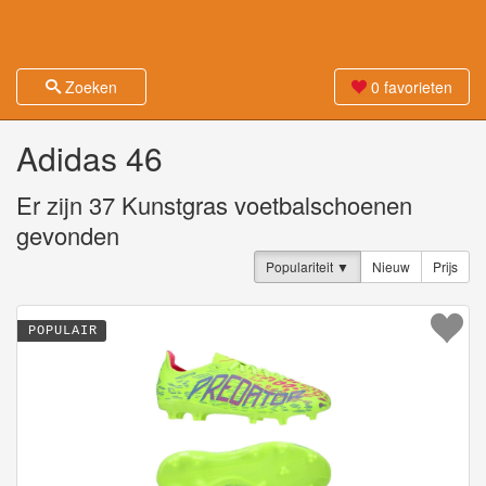
Zoeken
0
favorieten
Adidas 46
Er zijn
37
Kunstgras voetbalschoenen
gevonden
Populariteit
Nieuw
Prijs
POPULAIR