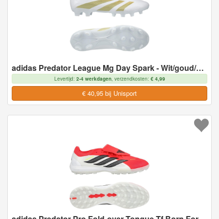
adidas Predator League Mg Day Spark - Wit/goud/wit - Multi Ground (Mg), maat 46
Levertijd:
2-4 werkdagen
, verzendkosten:
€ 4,99
€ 40,95 bij Unisport
adidas Predator Pro Fold-over Tongue Tf Born For Goals - Helder Rood/zwart/wit - Turf (Tf), maat 46