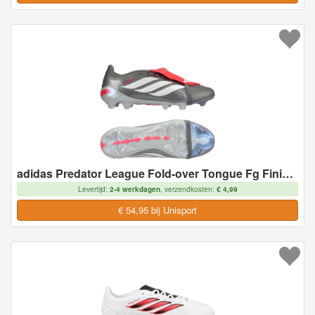
adidas Predator League Fold-over Tongue Fg Finishers Steel - Zilver/wit/helder Rood - Natuurgras (Fg), maat 46
Levertijd:
2-4 werkdagen
, verzendkosten:
€ 4,99
€ 54,95 bij Unisport