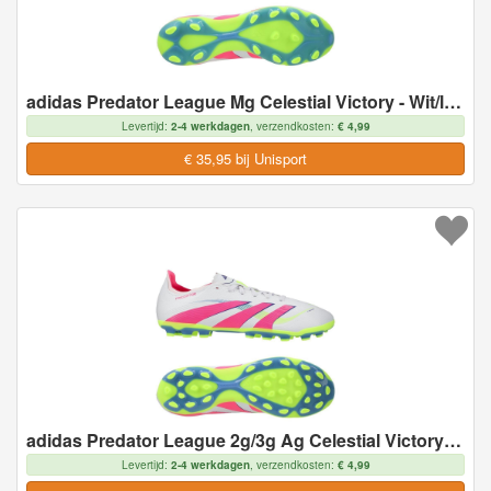
adidas Predator League Mg Celestial Victory - Wit/lucide Roze/lucid Lemon - Multi Ground (Mg), maat 46
Levertijd:
2-4 werkdagen
, verzendkosten:
€ 4,99
€ 35,95 bij Unisport
adidas Predator League 2g/3g Ag Celestial Victory - Wit/lucide Roze/lucid Lemon - Kunstgras (Ag), maat 46
Levertijd:
2-4 werkdagen
, verzendkosten:
€ 4,99