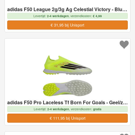
adidas F50 League 2g/3g Ag Celestial Victory - Blue Fusion/lucid Lemon/lucid Lemon - Kunstgras (Ag), maat 46
Levertijd:
2-4 werkdagen
, verzendkosten:
€ 4,99
€ 31,95 bij Unisport
adidas F50 Pro Laceless Tf Born For Goals - Geel/zwart/helder Rood - Turf (Tf), maat 46
Levertijd:
2-4 werkdagen
, verzendkosten:
gratis
€ 111,95 bij Unisport