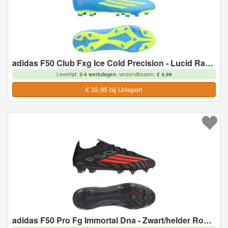
adidas F50 Club Fxg Ice Cold Precision - Lucid Ray Blue/geel/light Utility Aqua, maat 46
Levertijd:
2-4 werkdagen
, verzendkosten:
€ 4,99
€ 35,95 bij Unisport
adidas F50 Pro Fg Immortal Dna - Zwart/helder Rood - Natuurgras (Fg), maat 46