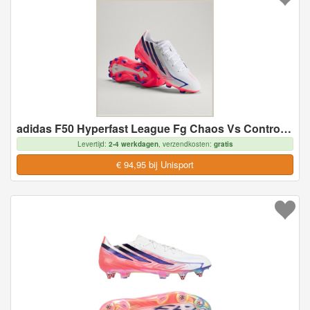
adidas F50 Hyperfast League Fg Chaos Vs Control - Natuurgras (Fg), maat 46
Levertijd:
2-4 werkdagen
, verzendkosten:
gratis
€ 94,95 bij Unisport