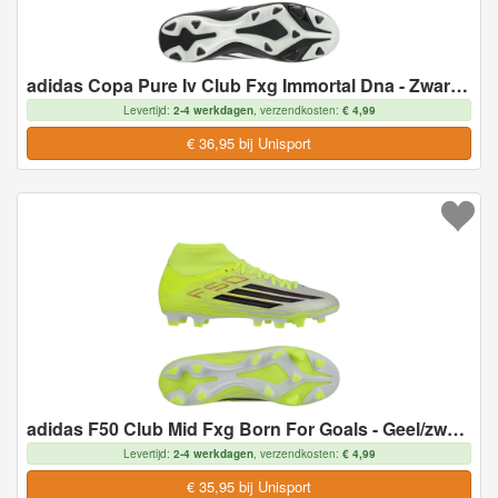
adidas Copa Pure Iv Club Fxg Immortal Dna - Zwart/helder Rood, maat 46
Levertijd:
2-4 werkdagen
, verzendkosten:
€ 4,99
€ 36,95 bij Unisport
adidas F50 Club Mid Fxg Born For Goals - Geel/zwart/helder Rood, maat 46
Levertijd:
2-4 werkdagen
, verzendkosten:
€ 4,99
€ 35,95 bij Unisport