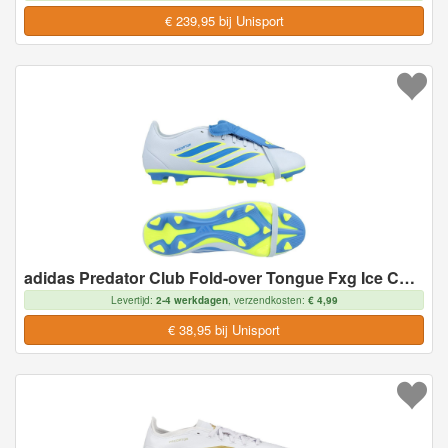
€ 239,95 bij Unisport
adidas Predator Club Fold-over Tongue Fxg Ice Cold Precision - Crystal Sky/ray Blue/geel, maat 46
Levertijd:
2-4 werkdagen
, verzendkosten:
€ 4,99
€ 38,95 bij Unisport