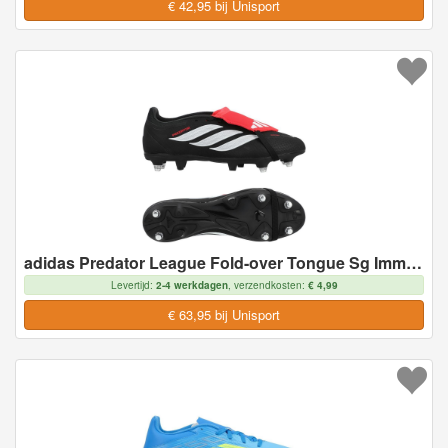
€ 42,95 bij Unisport
adidas Predator League Fold-over Tongue Sg Immortal Dna - Zwart/wit/helder Rood - Soft Ground (Sg), maat 46
Levertijd:
2-4 werkdagen
, verzendkosten:
€ 4,99
€ 63,95 bij Unisport