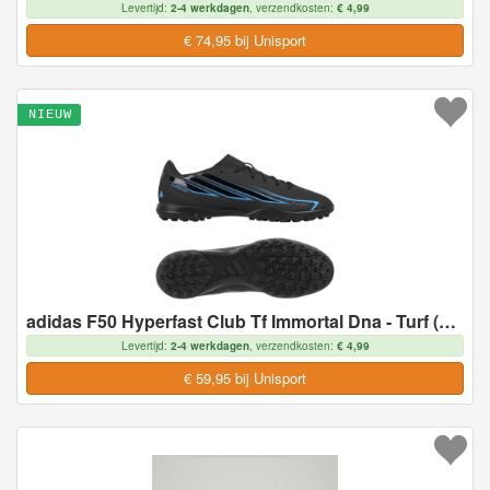
Levertijd:
2-4 werkdagen
, verzendkosten:
€ 4,99
€ 74,95 bij Unisport
NIEUW
adidas F50 Hyperfast Club Tf Immortal Dna - Turf (Tf), maat 46
Levertijd:
2-4 werkdagen
, verzendkosten:
€ 4,99
€ 59,95 bij Unisport