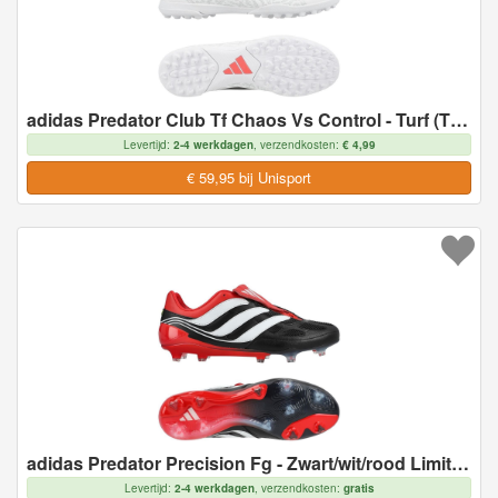
adidas Predator Club Tf Chaos Vs Control - Turf (Tf), maat 46
Levertijd:
2-4 werkdagen
, verzendkosten:
€ 4,99
€ 59,95 bij Unisport
adidas Predator Precision Fg - Zwart/wit/rood Limited Edition - Natuurgras (Fg), maat 46
Levertijd:
2-4 werkdagen
, verzendkosten:
gratis