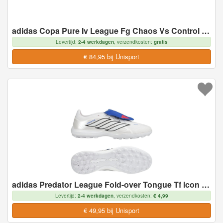
adidas Copa Pure Iv League Fg Chaos Vs Control - Natuurgras (Fg), maat 46
Levertijd:
2-4 werkdagen
, verzendkosten:
gratis
€ 84,95 bij Unisport
adidas Predator League Fold-over Tongue Tf Icon Takeover - Wit/zilver/blauw - Turf (Tf), maat 46
Levertijd:
2-4 werkdagen
, verzendkosten:
€ 4,99
€ 49,95 bij Unisport