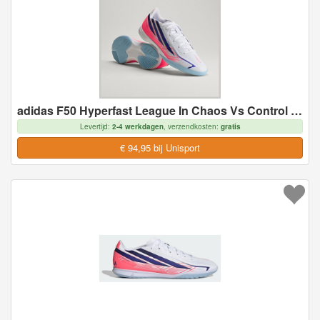
adidas F50 Hyperfast League In Chaos Vs Control - Indoor (Ic), maat 46
Levertijd:
2-4 werkdagen
, verzendkosten:
gratis
€ 94,95 bij Unisport