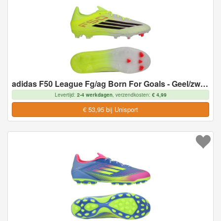
adidas F50 League Fg/ag Born For Goals - Geel/zwart/helder Rood, maat 46
Levertijd:
2-4 werkdagen
, verzendkosten:
€ 4,99
€ 53,95 bij Unisport