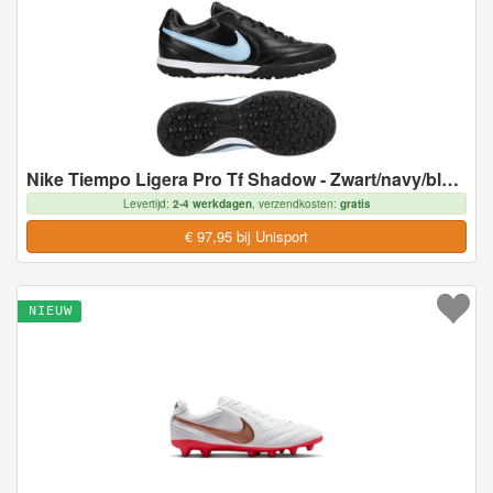
Nike Tiempo Ligera Pro Tf Shadow - Zwart/navy/blauw - Turf (Tf), maat 39
Levertijd:
2-4 werkdagen
, verzendkosten:
gratis
€ 97,95 bij Unisport
NIEUW