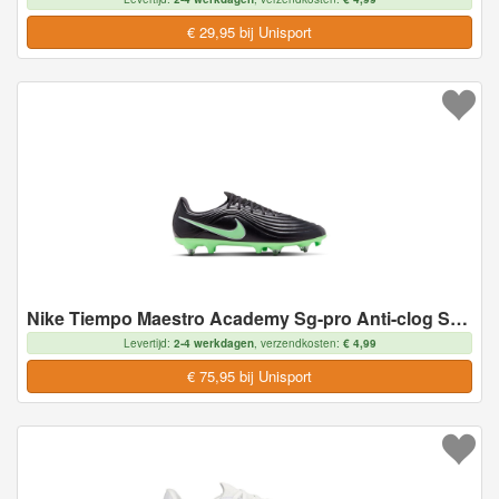
€ 29,95 bij Unisport
Nike Tiempo Maestro Academy Sg-pro Anti-clog Shadow - Zwart/illusion Green - Soft Ground (Sg), maat 46
Levertijd:
2-4 werkdagen
, verzendkosten:
€ 4,99
€ 75,95 bij Unisport