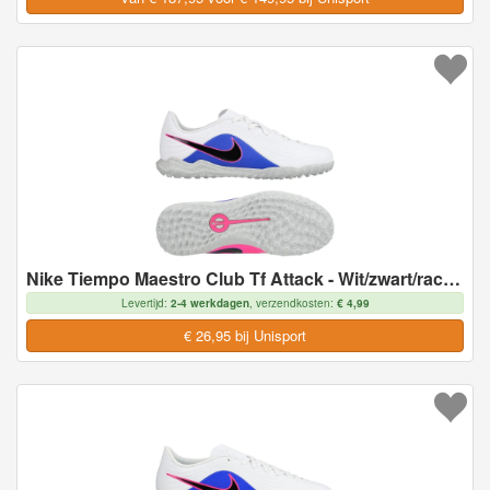
Nike Tiempo Maestro Club Tf Attack - Wit/zwart/racer Blue/roze Kids - Turf (Tf), maat 38
Levertijd:
2-4 werkdagen
, verzendkosten:
€ 4,99
€ 26,95 bij Unisport