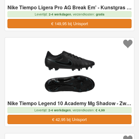
Nike Tiempo Ligera Pro AG Break Em' - Kunstgras (AG), maat 39
Levertijd:
2-4 werkdagen
, verzendkosten:
gratis
€ 149,95 bij Unisport
Nike Tiempo Legend 10 Academy Mg Shadow - Zwart/groen - Multi Ground (Mg), maat 38
Levertijd:
2-4 werkdagen
, verzendkosten:
€ 4,99
€ 42,95 bij Unisport