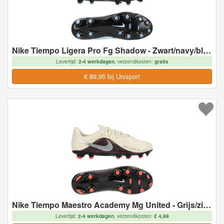
Nike Tiempo Ligera Pro Fg Shadow - Zwart/navy/blauw - Natuurgras (Fg), maat 41
Levertijd:
2-4 werkdagen
, verzendkosten:
gratis
€ 89,95 bij Unisport
Nike Tiempo Maestro Academy Mg United - Grijs/zilver/bordeaux Kids - Multi Ground (Mg), maat 38
Levertijd:
2-4 werkdagen
, verzendkosten:
€ 4,99