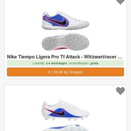
Nike Tiempo Ligera Pro Tf Attack - Wit/zwart/racer Blue/roze - Turf (Tf), maat 36
Levertijd:
2-4 werkdagen
, verzendkosten:
gratis
€ 116,95 bij Unisport