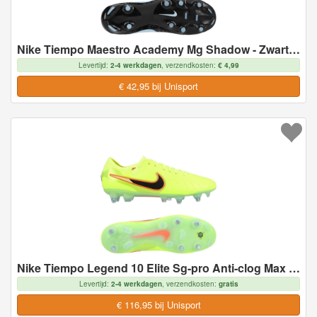
Nike Tiempo Maestro Academy Mg Shadow - Zwart/blauw - Multi Ground (Mg), maat 47½
Levertijd:
2-4 werkdagen
, verzendkosten:
€ 4,99
€ 42,95 bij Unisport
Nike Tiempo Legend 10 Elite Sg-pro Anti-clog Max Voltage - Neon/zwart - Soft Ground (Sg), maat 40½
Levertijd:
2-4 werkdagen
, verzendkosten:
gratis
€ 116,95 bij Unisport