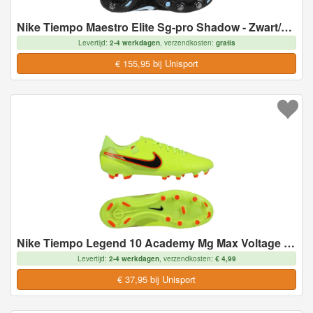
Nike Tiempo Maestro Elite Sg-pro Shadow - Zwart/blauw - Soft Ground (Sg), maat 39
Levertijd:
2-4 werkdagen
, verzendkosten:
gratis
€ 155,95 bij Unisport
Nike Tiempo Legend 10 Academy Mg Max Voltage - Neon/zwart - Multi Ground (Mg), maat 45
Levertijd:
2-4 werkdagen
, verzendkosten:
€ 4,99
€ 37,95 bij Unisport