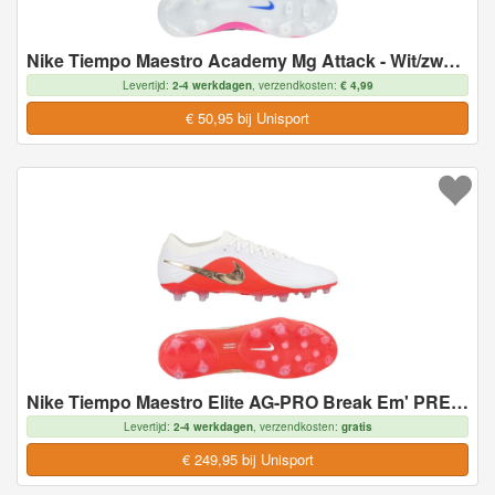
Nike Tiempo Maestro Academy Mg Attack - Wit/zwart/racer Blue/roze - Multi Ground (Mg), maat 43
Levertijd:
2-4 werkdagen
, verzendkosten:
€ 4,99
€ 50,95 bij Unisport
Nike Tiempo Maestro Elite AG-PRO Break Em' PRE-ORDER - Kunstgras (AG), maat 47
Levertijd:
2-4 werkdagen
, verzendkosten:
gratis
€ 249,95 bij Unisport