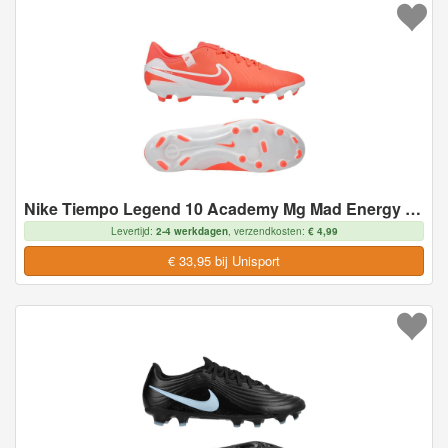
Nike Tiempo Legend 10 Academy Mg Mad Energy - Hete Lava/wit - Multi Ground (Mg), maat 45½
Levertijd:
2-4 werkdagen
, verzendkosten:
€ 4,99
€ 33,95 bij Unisport