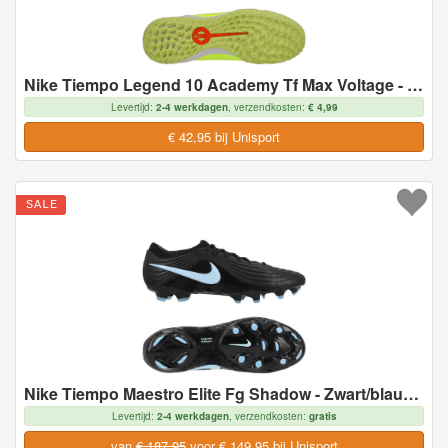
Nike Tiempo Legend 10 Academy Tf Max Voltage - Neon/zwart - Turf (Tf), maat 36½
Levertijd:
2-4 werkdagen
, verzendkosten:
€ 4,99
€ 42,95 bij Unisport
SALE
Nike Tiempo Maestro Elite Fg Shadow - Zwart/blauw - Natuurgras (Fg), maat 42
Levertijd:
2-4 werkdagen
, verzendkosten:
gratis
van
€ 187,95
voor € 149,95 bij Unisport