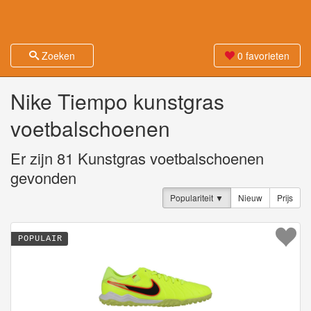
Zoeken
0
favorieten
Nike Tiempo kunstgras
voetbalschoenen
Er zijn
81
Kunstgras voetbalschoenen
gevonden
Populariteit
Nieuw
Prijs
POPULAIR