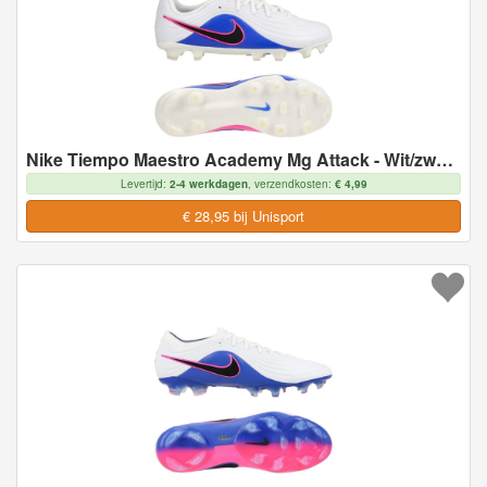
Nike Tiempo Maestro Academy Mg Attack - Wit/zwart/racer Blue/roze Kids - Multi Ground (Mg), maat 38
Levertijd:
2-4 werkdagen
, verzendkosten:
€ 4,99
€ 28,95 bij Unisport