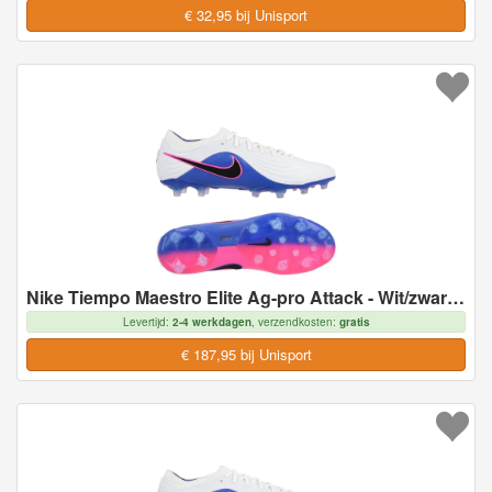
€ 32,95 bij Unisport
Nike Tiempo Maestro Elite Ag-pro Attack - Wit/zwart/racer Blue/roze - Kunstgras (Ag), maat 40
Levertijd:
2-4 werkdagen
, verzendkosten:
gratis
€ 187,95 bij Unisport