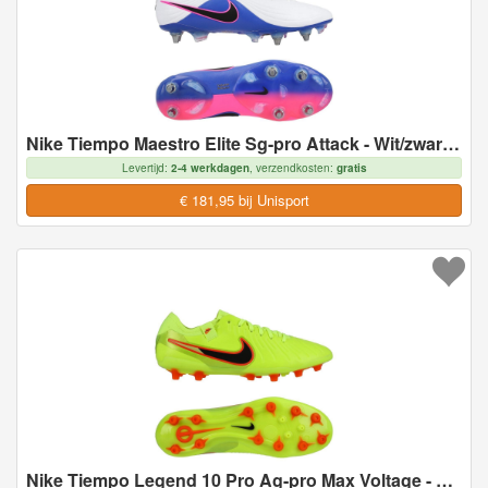
Nike Tiempo Maestro Elite Sg-pro Attack - Wit/zwart/racer Blue/roze - Soft Ground (Sg), maat 40
Levertijd:
2-4 werkdagen
, verzendkosten:
gratis
€ 181,95 bij Unisport
Nike Tiempo Legend 10 Pro Ag-pro Max Voltage - Neon/zwart - Kunstgras (Ag), maat 36