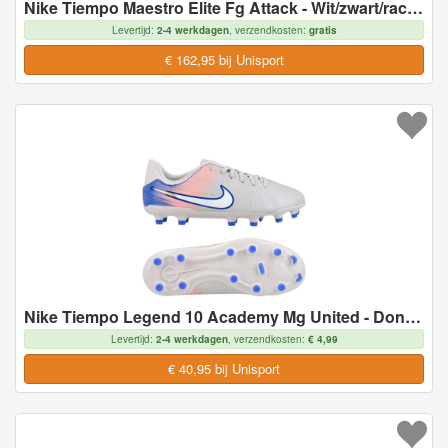
Nike Tiempo Maestro Elite Fg Attack - Wit/zwart/racer Blue/roze - Natuurgras (Fg), maat 41
Levertijd:
2-4 werkdagen
, verzendkosten:
gratis
€ 162,95 bij Unisport
Nike Tiempo Legend 10 Academy Mg United - Donkergrijs/racer Blue Kids - Multi Ground (Mg), maat 35
Levertijd:
2-4 werkdagen
, verzendkosten:
€ 4,99
€ 40,95 bij Unisport