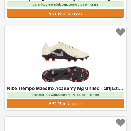
Levertijd:
2-4 werkdagen
, verzendkosten:
gratis
€ 89,95 bij Unisport
Nike Tiempo Maestro Academy Mg United - Grijs/zilver/bordeaux - Multi Ground (Mg), maat 46
Levertijd:
2-4 werkdagen
, verzendkosten:
€ 4,99
€ 67,95 bij Unisport