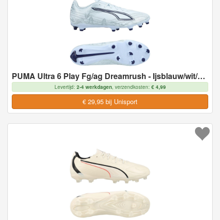
PUMA Ultra 6 Play Fg/ag Dreamrush - Ijsblauw/wit/blue Jewel, maat 43
Levertijd:
2-4 werkdagen
, verzendkosten:
€ 4,99
€ 29,95 bij Unisport