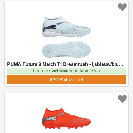
PUMA Future 9 Match Tt Dreamrush - Ijsblauw/blue Jewel - Turf (Tf), maat 43
Levertijd:
2-4 werkdagen
, verzendkosten:
€ 4,99
€ 70,95 bij Unisport