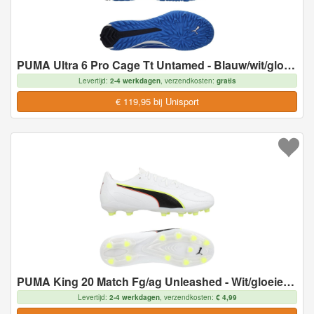
PUMA Ultra 6 Pro Cage Tt Untamed - Blauw/wit/gloeiend Rood - Turf (Tf), maat 43
Levertijd:
2-4 werkdagen
, verzendkosten:
gratis
€ 119,95 bij Unisport
PUMA King 20 Match Fg/ag Unleashed - Wit/gloeiend Rood/geel, maat 43
Levertijd:
2-4 werkdagen
, verzendkosten:
€ 4,99