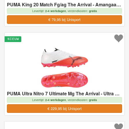
PUMA King 20 Match Fg/ag The Arrival - Amangaan Met Suiker/zwart/ultra Red, maat 43
Levertijd:
2-4 werkdagen
, verzendkosten:
gratis
€ 79,95 bij Unisport
NIEUW
PUMA Ultra Nitro 7 Ultimate Mg The Arrival - Ultra Red/zwart/wit - Multi Ground (Mg), maat 43
Levertijd:
2-4 werkdagen
, verzendkosten:
gratis
€ 229,95 bij Unisport