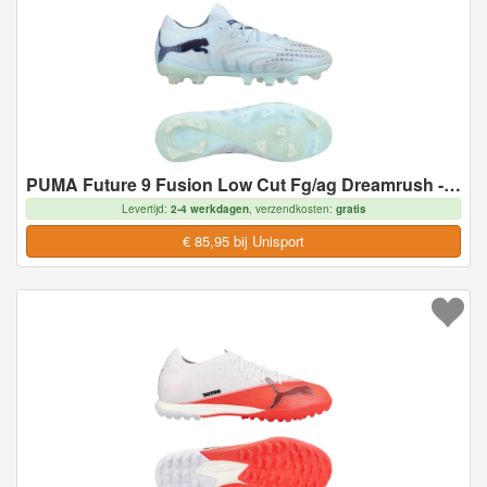
PUMA Future 9 Fusion Low Cut Fg/ag Dreamrush - Ijsblauw/blue Jewel - Natuurgras (Fg), maat 43
Levertijd:
2-4 werkdagen
, verzendkosten:
gratis
€ 85,95 bij Unisport