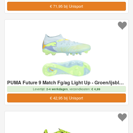
€ 71,95 bij Unisport
PUMA Future 9 Match Fg/ag Light Up - Groen/ijsblauw/intense Lavendel Dames, maat 43
Levertijd:
2-4 werkdagen
, verzendkosten:
€ 4,99
€ 42,95 bij Unisport