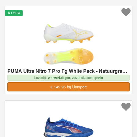
NIEUW
PUMA Ultra Nitro 7 Pro Fg White Pack - Natuurgras (Fg), maat 43
Levertijd:
2-4 werkdagen
, verzendkosten:
gratis
€ 149,95 bij Unisport