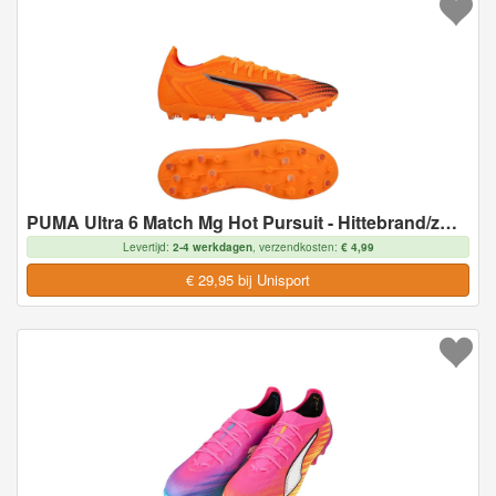
PUMA Ultra 6 Match Mg Hot Pursuit - Hittebrand/zwart/gloeiend Rood - Multi Ground (Mg), maat 43
Levertijd:
2-4 werkdagen
, verzendkosten:
€ 4,99
€ 29,95 bij Unisport