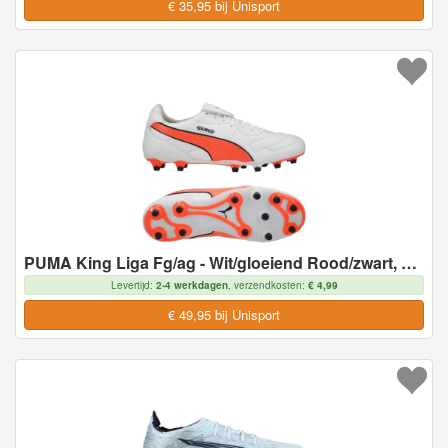
€ 35,95 bij Unisport
PUMA King Liga Fg/ag - Wit/gloeiend Rood/zwart, maat 43
Levertijd:
2-4 werkdagen
, verzendkosten:
€ 4,99
€ 49,95 bij Unisport