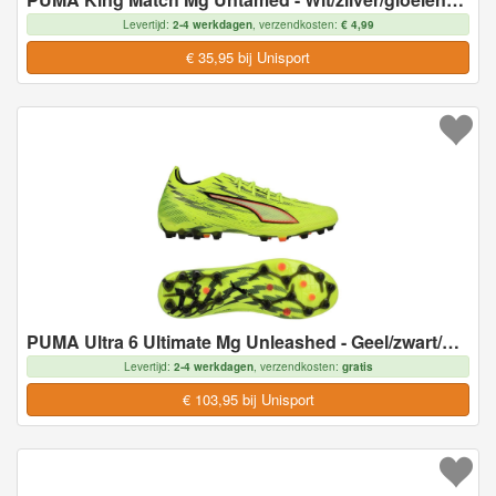
Levertijd:
2-4 werkdagen
, verzendkosten:
€ 4,99
€ 35,95 bij Unisport
PUMA Ultra 6 Ultimate Mg Unleashed - Geel/zwart/gloeiend Rood/neon - Multi Ground (Mg), maat 43
Levertijd:
2-4 werkdagen
, verzendkosten:
gratis
€ 103,95 bij Unisport