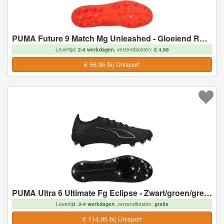
PUMA Future 9 Match Mg Unleashed - Gloeiend Rood/wit/zwart/zilver - Multi Ground (Mg), maat 43
Levertijd:
2-4 werkdagen
, verzendkosten:
€ 4,99
€ 56,95 bij Unisport
PUMA Ultra 6 Ultimate Fg Eclipse - Zwart/groen/green Terrain - Natuurgras (Fg), maat 43
Levertijd:
2-4 werkdagen
, verzendkosten:
gratis
€ 114,95 bij Unisport