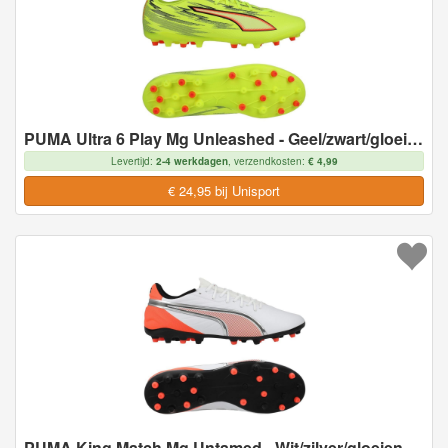
PUMA Ultra 6 Play Mg Unleashed - Geel/zwart/gloeiend Rood/neon - Multi Ground (Mg), maat 43
Levertijd:
2-4 werkdagen
, verzendkosten:
€ 4,99
€ 24,95 bij Unisport
PUMA King Match Mg Untamed - Wit/zilver/gloeiend Rood - Multi Ground (Mg), maat 43