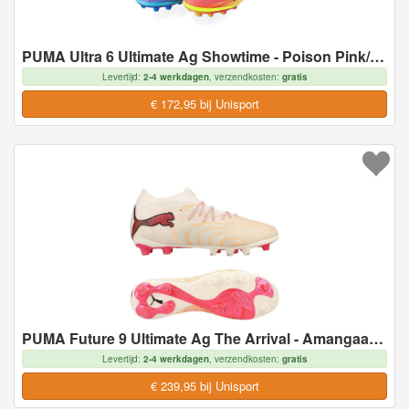
PUMA Ultra 6 Ultimate Ag Showtime - Poison Pink/wit/sun Stream/blauw/zwart - Kunstgras (Ag), maat 43
Levertijd:
2-4 werkdagen
, verzendkosten:
gratis
€ 172,95 bij Unisport
PUMA Future 9 Ultimate Ag The Arrival - Amangaan Met Suiker/wit/ultra Red/zwart Dames - Kunstgras (Ag), maat 43
Levertijd:
2-4 werkdagen
, verzendkosten:
gratis
€ 239,95 bij Unisport