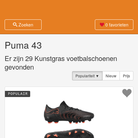
Zoeken
0
favorieten
Puma 43
Er zijn
29
Kunstgras voetbalschoenen
gevonden
Populariteit
Nieuw
Prijs
POPULAIR