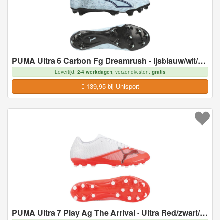
PUMA Ultra 6 Carbon Fg Dreamrush - Ijsblauw/wit/blue Jewel - Natuurgras (Fg), maat 43
Levertijd:
2-4 werkdagen
, verzendkosten:
gratis
€ 139,95 bij Unisport
PUMA Ultra 7 Play Ag The Arrival - Ultra Red/zwart/wit - Kunstgras (Ag), maat 43