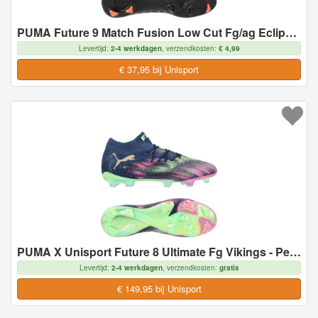
PUMA Future 9 Match Fusion Low Cut Fg/ag Eclipse - Zwart/gloeiend Rood/strong Gray, maat 43
Levertijd:
2-4 werkdagen
, verzendkosten:
€ 4,99
€ 37,95 bij Unisport
PUMA X Unisport Future 8 Ultimate Fg Vikings - Persian Blue/pink Pixel/groen/goud Limited Edition - Natuurgras (Fg), maat 43
Levertijd:
2-4 werkdagen
, verzendkosten:
gratis
€ 149,95 bij Unisport