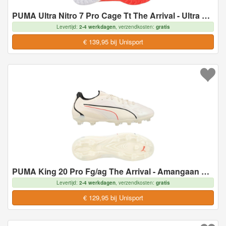
PUMA Ultra Nitro 7 Pro Cage Tt The Arrival - Ultra Red/zwart/wit - Turf (Tf), maat 43
Levertijd:
2-4 werkdagen
, verzendkosten:
gratis
€ 139,95 bij Unisport
PUMA King 20 Pro Fg/ag The Arrival - Amangaan Met Suiker/zwart/ultra Red, maat 43
Levertijd:
2-4 werkdagen
, verzendkosten:
gratis
€ 129,95 bij Unisport