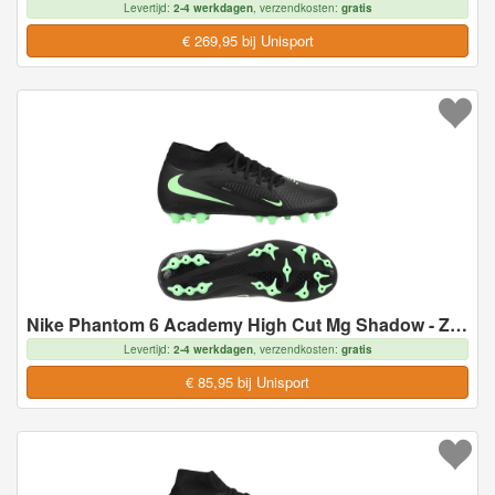
Levertijd:
2-4 werkdagen
, verzendkosten:
gratis
€ 269,95 bij Unisport
Nike Phantom 6 Academy High Cut Mg Shadow - Zwart/illusion Green - Kunstgras (Ag), maat 45½
Levertijd:
2-4 werkdagen
, verzendkosten:
gratis
€ 85,95 bij Unisport