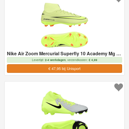
Nike Air Zoom Mercurial Superfly 10 Academy Mg Max Voltage - Geel/neon/oranje - Multi Ground (Mg), maat 44½
Levertijd:
2-4 werkdagen
, verzendkosten:
€ 4,99
€ 47,95 bij Unisport