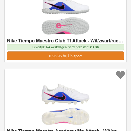
Nike Tiempo Maestro Club Tf Attack - Wit/zwart/racer Blue/roze Kids - Turf (Tf), maat 38
Levertijd:
2-4 werkdagen
, verzendkosten:
€ 4,99
€ 26,95 bij Unisport
Nike Tiempo Maestro Academy Mg Attack - Wit/zwart/racer Blue/roze Kids - Multi Ground (Mg), maat 38