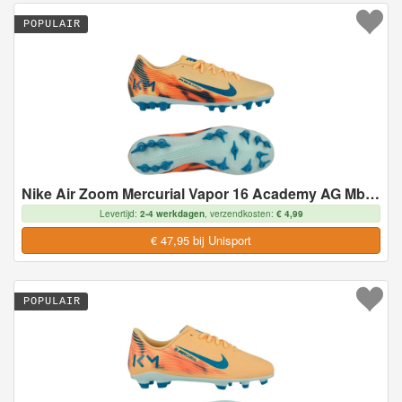
POPULAIR
Nike Air Zoom Mercurial Vapor 16 Academy AG Mbappé Personal Edition - Oranje/Neo-turkoois/Groen - Kunstgras (AG), maat 43
Levertijd:
2-4 werkdagen
, verzendkosten:
€ 4,99
€ 47,95 bij Unisport
POPULAIR