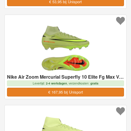
€ 53,95 bij Unisport
Nike Air Zoom Mercurial Superfly 10 Elite Fg Max Voltage - Geel/neon/oranje - Natuurgras (Fg), maat 36½
Levertijd:
2-4 werkdagen
, verzendkosten:
gratis
€ 167,95 bij Unisport