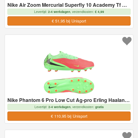
Nike Air Zoom Mercurial Superfly 10 Academy Tf Max Voltage - Geel/neon/oranje - Turf (Tf), maat 44½
Levertijd:
2-4 werkdagen
, verzendkosten:
€ 4,99
€ 51,95 bij Unisport
Nike Phantom 6 Pro Low Cut Ag-pro Erling Haaland Personal Edition - Roze/zwart/groen - Kunstgras (Ag), maat 44½
Levertijd:
2-4 werkdagen
, verzendkosten:
gratis
€ 110,95 bij Unisport