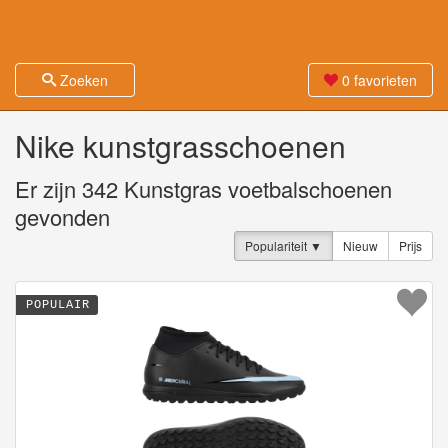
Zoeken
0
favorieten
Nike kunstgrasschoenen
Er zijn
342
Kunstgras voetbalschoenen
gevonden
Populariteit
Nieuw
Prijs
POPULAIR