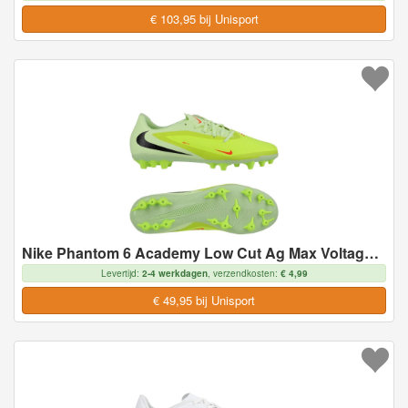
€ 103,95 bij Unisport
Nike Phantom 6 Academy Low Cut Ag Max Voltage - Geel/zwart/oranje - Kunstgras (Ag), maat 45
Levertijd:
2-4 werkdagen
, verzendkosten:
€ 4,99
€ 49,95 bij Unisport