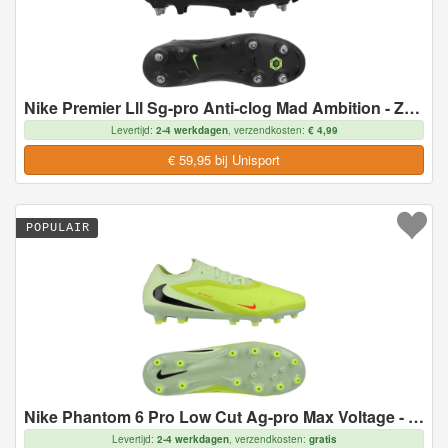
Nike Premier Lll Sg-pro Anti-clog Mad Ambition - Zwart/wit - Soft Ground (Sg), maat 40½
Levertijd:
2-4 werkdagen
, verzendkosten:
€ 4,99
€ 59,95 bij Unisport
POPULAIR
Nike Phantom 6 Pro Low Cut Ag-pro Max Voltage - Geel/zwart/oranje - Kunstgras (Ag), maat 45
Levertijd:
2-4 werkdagen
, verzendkosten:
gratis