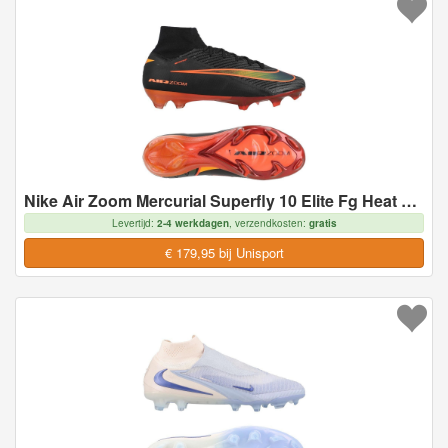
Nike Air Zoom Mercurial Superfly 10 Elite Fg Heat Up - Zwart/oranje - Natuurgras (Fg), maat 45
Levertijd:
2-4 werkdagen
, verzendkosten:
gratis
€ 179,95 bij Unisport