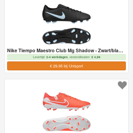
Nike Tiempo Maestro Club Mg Shadow - Zwart/blauw - Multi Ground (Mg), maat 45
Levertijd:
2-4 werkdagen
, verzendkosten:
€ 4,99
€ 29,95 bij Unisport