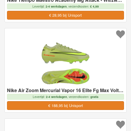
Levertijd:
2-4 werkdagen
, verzendkosten:
€ 4,99
€ 28,95 bij Unisport
Nike Air Zoom Mercurial Vapor 16 Elite Fg Max Voltage - Geel/neon/oranje - Natuurgras (Fg), maat 36
Levertijd:
2-4 werkdagen
, verzendkosten:
gratis
€ 188,95 bij Unisport