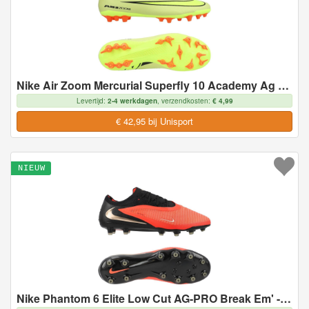
Nike Air Zoom Mercurial Superfly 10 Academy Ag Max Voltage - Geel/neon/oranje - Kunstgras (Ag), maat 42½
Levertijd:
2-4 werkdagen
, verzendkosten:
€ 4,99
€ 42,95 bij Unisport
NIEUW
Nike Phantom 6 Elite Low Cut AG-PRO Break Em' - Kunstgras (AG), maat 47½