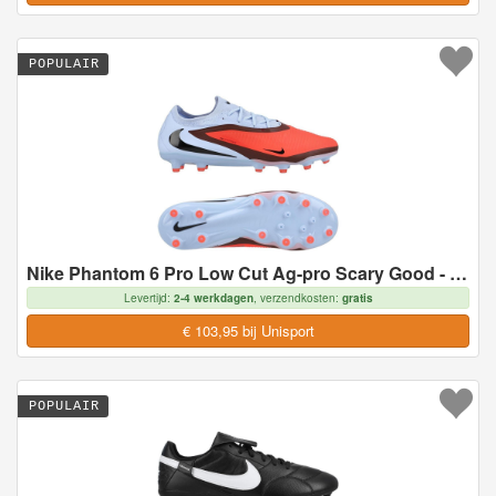
POPULAIR
Nike Phantom 6 Pro Low Cut Ag-pro Scary Good - Koninklijke Tint/rood - Kunstgras (Ag), maat 44½
Levertijd:
2-4 werkdagen
, verzendkosten:
gratis
€ 103,95 bij Unisport
POPULAIR