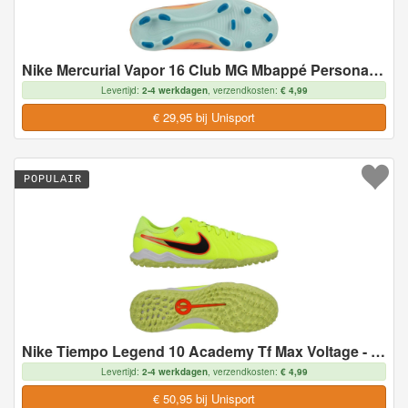
Nike Mercurial Vapor 16 Club MG Mbappé Personal Edition - Oranje/Neo-turkoois/Groen Kids - Multi Ground (MG), maat 38
Levertijd:
2-4 werkdagen
, verzendkosten:
€ 4,99
€ 29,95 bij Unisport
POPULAIR
Nike Tiempo Legend 10 Academy Tf Max Voltage - Neon/zwart - Turf (Tf), maat 38
Levertijd:
2-4 werkdagen
, verzendkosten:
€ 4,99
€ 50,95 bij Unisport