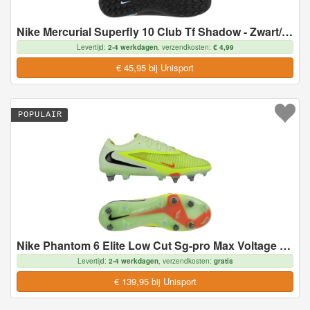
Nike Mercurial Superfly 10 Club Tf Shadow - Zwart/blauw - Turf (Tf), maat 44½
Levertijd:
2-4 werkdagen
, verzendkosten:
€ 4,99
€ 45,95 bij Unisport
POPULAIR
Nike Phantom 6 Elite Low Cut Sg-pro Max Voltage - Geel/zwart/oranje - Soft Ground (Sg), maat 39
Levertijd:
2-4 werkdagen
, verzendkosten:
gratis
€ 139,95 bij Unisport