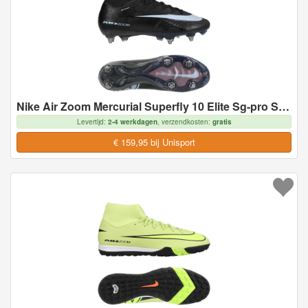
Nike Air Zoom Mercurial Superfly 10 Elite Sg-pro Shadow - Zwart/blauw - Soft Ground (Sg), maat 40½
Levertijd:
2-4 werkdagen
, verzendkosten:
gratis
€ 159,95 bij Unisport