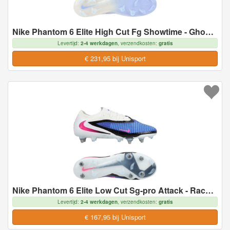
Nike Phantom 6 Elite High Cut Fg Showtime - Ghost/oranje - Natuurgras (Fg), maat 44
Levertijd:
2-4 werkdagen
, verzendkosten:
gratis
€ 231,95 bij Unisport
Nike Phantom 6 Elite Low Cut Sg-pro Attack - Racer Blue/roze/wit - Soft Ground (Sg), maat 39
Levertijd:
2-4 werkdagen
, verzendkosten:
gratis
€ 167,95 bij Unisport