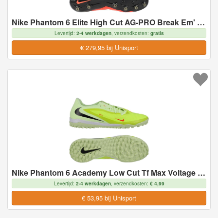
Nike Phantom 6 Elite High Cut AG-PRO Break Em' - Kunstgras (AG), maat 47
Levertijd:
2-4 werkdagen
, verzendkosten:
gratis
€ 279,95 bij Unisport
Nike Phantom 6 Academy Low Cut Tf Max Voltage - Geel/zwart/oranje - Turf (Tf), maat 47
Levertijd:
2-4 werkdagen
, verzendkosten:
€ 4,99
€ 53,95 bij Unisport