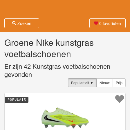
Zoeken
0
favorieten
Groene Nike kunstgras
voetbalschoenen
Er zijn
42
Kunstgras voetbalschoenen
gevonden
Populariteit
Nieuw
Prijs
POPULAIR