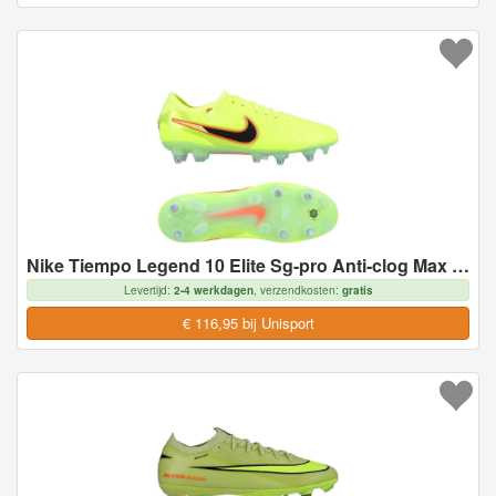
Nike Tiempo Legend 10 Elite Sg-pro Anti-clog Max Voltage - Neon/zwart - Soft Ground (Sg), maat 41
Levertijd:
2-4 werkdagen
, verzendkosten:
gratis
€ 116,95 bij Unisport