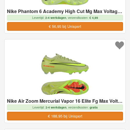
Nike Phantom 6 Academy High Cut Mg Max Voltage - Geel/zwart/oranje - Multi Ground (Mg), maat 44
Levertijd:
2-4 werkdagen
, verzendkosten:
€ 4,99
€ 56,95 bij Unisport
Nike Air Zoom Mercurial Vapor 16 Elite Fg Max Voltage - Geel/neon/oranje - Natuurgras (Fg), maat 46
Levertijd:
2-4 werkdagen
, verzendkosten:
gratis
€ 188,95 bij Unisport