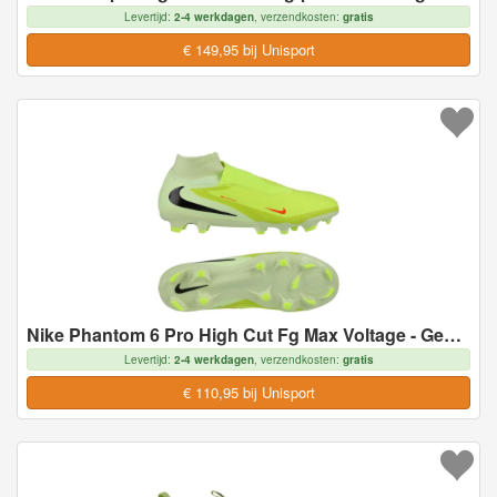
Levertijd:
2-4 werkdagen
, verzendkosten:
gratis
€ 149,95 bij Unisport
Nike Phantom 6 Pro High Cut Fg Max Voltage - Geel/zwart/oranje - Natuurgras (Fg), maat 44½
Levertijd:
2-4 werkdagen
, verzendkosten:
gratis
€ 110,95 bij Unisport