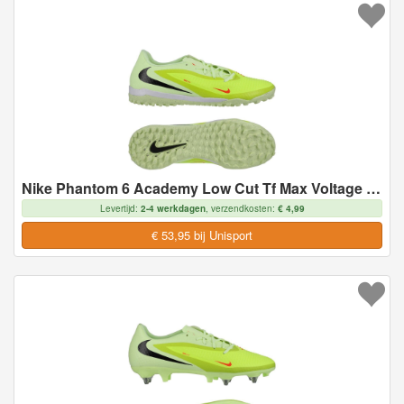
Nike Phantom 6 Academy Low Cut Tf Max Voltage - Geel/zwart/oranje - Turf (Tf), maat 47
Levertijd:
2-4 werkdagen
, verzendkosten:
€ 4,99
€ 53,95 bij Unisport