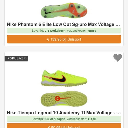
Nike Phantom 6 Elite Low Cut Sg-pro Max Voltage - Geel/zwart/oranje - Soft Ground (Sg), maat 40
Levertijd:
2-4 werkdagen
, verzendkosten:
gratis
€ 139,95 bij Unisport
POPULAIR
Nike Tiempo Legend 10 Academy Tf Max Voltage - Neon/zwart - Turf (Tf), maat 37½
Levertijd:
2-4 werkdagen
, verzendkosten:
€ 4,99
€ 50,95 bij Unisport