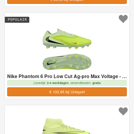
POPULAIR
Nike Phantom 6 Pro Low Cut Ag-pro Max Voltage - Geel/zwart/oranje - Kunstgras (Ag), maat 45
Levertijd:
2-4 werkdagen
, verzendkosten:
gratis
€ 103,95 bij Unisport