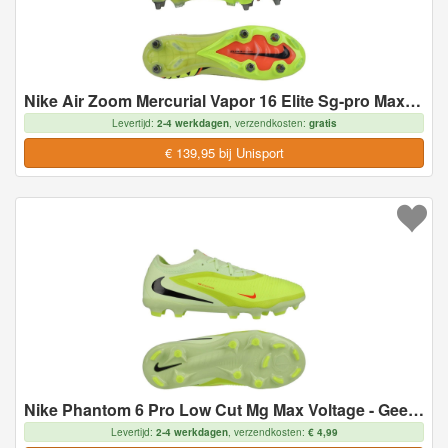
Nike Air Zoom Mercurial Vapor 16 Elite Sg-pro Max Voltage - Geel/neon/oranje - Soft Ground (Sg), maat 40½
Levertijd:
2-4 werkdagen
, verzendkosten:
gratis
€ 139,95 bij Unisport
Nike Phantom 6 Pro Low Cut Mg Max Voltage - Geel/zwart/oranje Kids - Multi Ground (Mg), maat 33½
Levertijd:
2-4 werkdagen
, verzendkosten:
€ 4,99