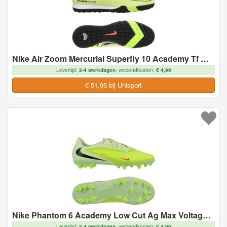
Nike Air Zoom Mercurial Superfly 10 Academy Tf Max Voltage - Geel/neon/oranje - Turf (Tf), maat 44
Levertijd:
2-4 werkdagen
, verzendkosten:
€ 4,99
€ 51,95 bij Unisport
Nike Phantom 6 Academy Low Cut Ag Max Voltage - Geel/zwart/oranje - Kunstgras (Ag), maat 45
Levertijd:
2-4 werkdagen
, verzendkosten:
€ 4,99