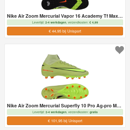
Nike Air Zoom Mercurial Vapor 16 Academy Tf Max Voltage - Geel/neon/oranje - Turf (Tf), maat 44½
Levertijd:
2-4 werkdagen
, verzendkosten:
€ 4,99
€ 44,95 bij Unisport
Nike Air Zoom Mercurial Superfly 10 Pro Ag-pro Max Voltage - Geel/neon/oranje - Kunstgras (Ag), maat 45½
Levertijd:
2-4 werkdagen
, verzendkosten:
gratis
€ 101,95 bij Unisport