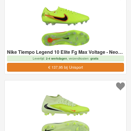
Nike Tiempo Legend 10 Elite Fg Max Voltage - Neon/zwart - Natuurgras (Fg), maat 40½
Levertijd:
2-4 werkdagen
, verzendkosten:
gratis
€ 137,95 bij Unisport