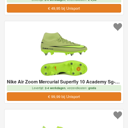
€ 49,95 bij Unisport
Nike Air Zoom Mercurial Superfly 10 Academy Sg-pro Anti-clog Max Voltage - Geel/neon/oranje - Soft Ground (Sg), maat 41
Levertijd:
2-4 werkdagen
, verzendkosten:
gratis
€ 99,99 bij Unisport