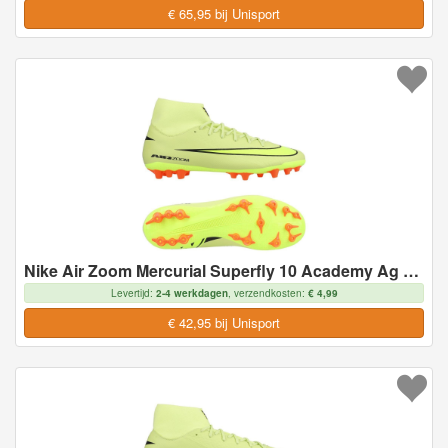
€ 65,95 bij Unisport
Nike Air Zoom Mercurial Superfly 10 Academy Ag Max Voltage - Geel/neon/oranje - Kunstgras (Ag), maat 45½
Levertijd:
2-4 werkdagen
, verzendkosten:
€ 4,99
€ 42,95 bij Unisport