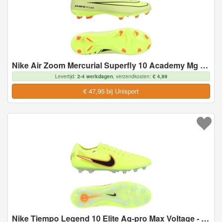
Nike Air Zoom Mercurial Superfly 10 Academy Mg Max Voltage - Geel/neon/oranje - Multi Ground (Mg), maat 44½
Levertijd:
2-4 werkdagen
, verzendkosten:
€ 4,99
€ 47,95 bij Unisport
Nike Tiempo Legend 10 Elite Ag-pro Max Voltage - Neon/zwart - Kunstgras (Ag), maat 40½