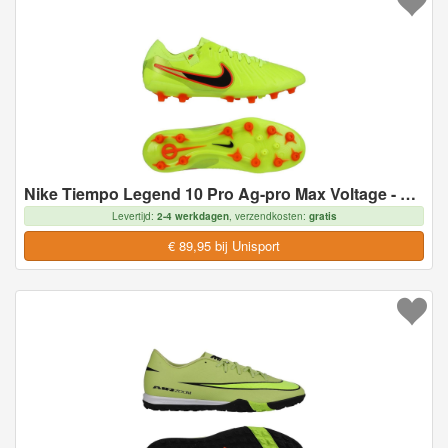
Nike Tiempo Legend 10 Pro Ag-pro Max Voltage - Neon/zwart - Kunstgras (Ag), maat 40½
Levertijd:
2-4 werkdagen
, verzendkosten:
gratis
€ 89,95 bij Unisport