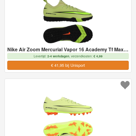
Nike Air Zoom Mercurial Vapor 16 Academy Tf Max Voltage - Geel/neon/oranje Kids - Turf (Tf), maat 36½
Levertijd:
2-4 werkdagen
, verzendkosten:
€ 4,99
€ 41,95 bij Unisport