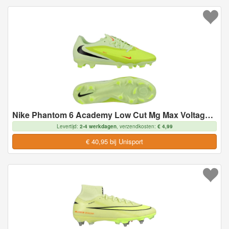
Nike Phantom 6 Academy Low Cut Mg Max Voltage - Geel/zwart/oranje - Multi Ground (Mg), maat 43
Levertijd:
2-4 werkdagen
, verzendkosten:
€ 4,99
€ 40,95 bij Unisport