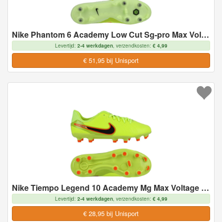
Nike Phantom 6 Academy Low Cut Sg-pro Max Voltage - Geel/zwart/oranje - Soft Ground (Sg), maat 43
Levertijd:
2-4 werkdagen
, verzendkosten:
€ 4,99
€ 51,95 bij Unisport
Nike Tiempo Legend 10 Academy Mg Max Voltage - Neon/zwart Kids - Multi Ground (Mg), maat 38
Levertijd:
2-4 werkdagen
, verzendkosten:
€ 4,99
€ 28,95 bij Unisport