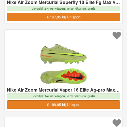
Nike Air Zoom Mercurial Superfly 10 Elite Fg Max Voltage - Geel/neon/oranje - Natuurgras (Fg), maat 42½
Levertijd:
2-4 werkdagen
, verzendkosten:
gratis
€ 167,95 bij Unisport
Nike Air Zoom Mercurial Vapor 16 Elite Ag-pro Max Voltage - Geel/neon/oranje - Kunstgras (Ag), maat 45½
Levertijd:
2-4 werkdagen
, verzendkosten:
gratis
€ 188,95 bij Unisport