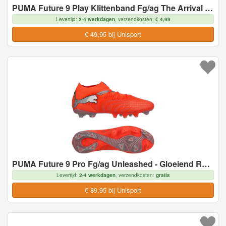
PUMA Future 9 Play Klittenband Fg/ag The Arrival - Amangaan Met Suiker/wit/ultra Red/zwart Kids, maat 35½
Levertijd:
2-4 werkdagen
, verzendkosten:
€ 4,99
€ 49,95 bij Unisport
PUMA Future 9 Pro Fg/ag Unleashed - Gloeiend Rood/wit/zwart/zilver, maat 46½
Levertijd:
2-4 werkdagen
, verzendkosten:
gratis
€ 89,95 bij Unisport