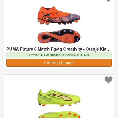
PUMA Future 8 Match Fg/ag Creativity - Oranje Klaproos/donkere Amethist/turquoise/zwart Limited Edition, maat 46½
Levertijd:
2-4 werkdagen
, verzendkosten:
€ 4,99
€ 37,95 bij Unisport