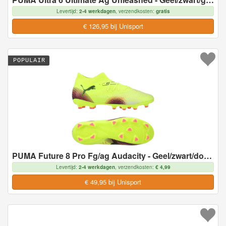
Levertijd:
2-4 werkdagen
, verzendkosten:
gratis
€ 126,95 bij Unisport
POPULAIR
PUMA Future 8 Pro Fg/ag Audacity - Geel/zwart/door De Zon Getroffen Kids, maat 38½
Levertijd:
2-4 werkdagen
, verzendkosten:
€ 4,99
€ 49,95 bij Unisport