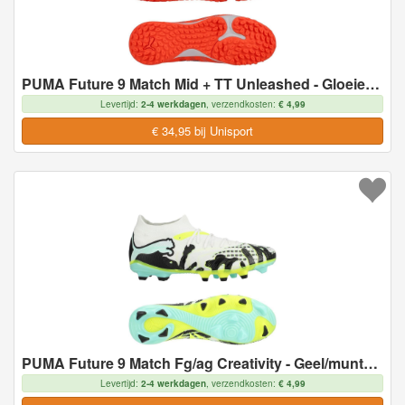
PUMA Future 9 Match Mid + TT Unleashed - Gloeiend rood/Wit/Zwart/Zilver Kids - Turf (TF), maat 34
Levertijd:
2-4 werkdagen
, verzendkosten:
€ 4,99
€ 34,95 bij Unisport
PUMA Future 9 Match Fg/ag Creativity - Geel/muntgelei/wit/zwart, maat 43
Levertijd:
2-4 werkdagen
, verzendkosten:
€ 4,99