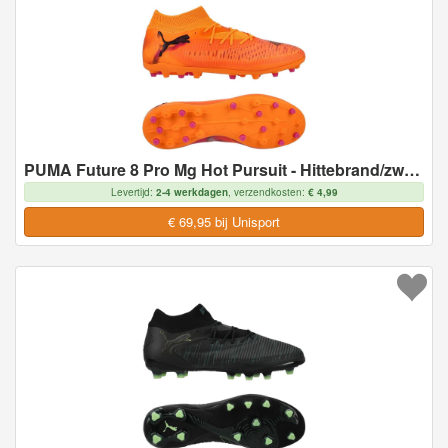
PUMA Future 8 Pro Mg Hot Pursuit - Hittebrand/zwart/roze - Multi Ground (Mg), maat 40½
Levertijd:
2-4 werkdagen
, verzendkosten:
€ 4,99
€ 69,95 bij Unisport