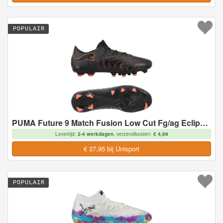
POPULAIR
PUMA Future 9 Match Fusion Low Cut Fg/ag Eclipse - Zwart/gloeiend Rood/strong Gray, maat 44
Levertijd:
2-4 werkdagen
, verzendkosten:
€ 4,99
€ 37,95 bij Unisport
POPULAIR