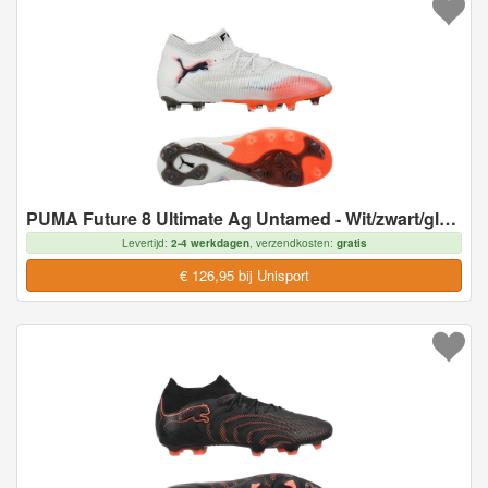
PUMA Future 8 Ultimate Ag Untamed - Wit/zwart/gloeiend Rood Dames - Kunstgras (Ag), maat 39
Levertijd:
2-4 werkdagen
, verzendkosten:
gratis
€ 126,95 bij Unisport