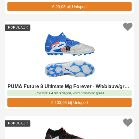
€ 29,95 bij Unisport
POPULAIR
PUMA Future 8 Ultimate Mg Forever - Wit/blauw/grijs/zwart/gloeiend Rood Limited Edition - Multi Ground (Mg), maat 43
Levertijd:
2-4 werkdagen
, verzendkosten:
gratis
€ 103,95 bij Unisport
POPULAIR