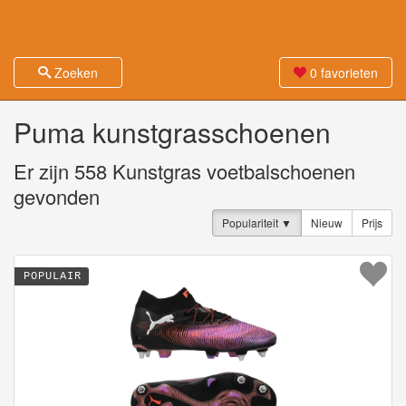
Zoeken
0
favorieten
Puma kunstgrasschoenen
Er zijn
558
Kunstgras voetbalschoenen
gevonden
Populariteit
Nieuw
Prijs
POPULAIR