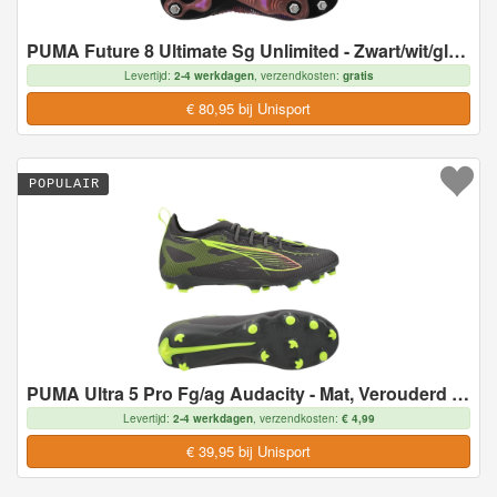
PUMA Future 8 Ultimate Sg Unlimited - Zwart/wit/gloeiend Rood - Soft Ground (Sg), maat 40
Levertijd:
2-4 werkdagen
, verzendkosten:
gratis
€ 80,95 bij Unisport
POPULAIR
PUMA Ultra 5 Pro Fg/ag Audacity - Mat, Verouderd Zilver/geel/door De Zon Getroffen Kids, maat 38½
Levertijd:
2-4 werkdagen
, verzendkosten:
€ 4,99
€ 39,95 bij Unisport