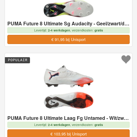
PUMA Future 8 Ultimate Sg Audacity - Geel/zwart/door De Zon Getroffen - Soft Ground (Sg), maat 40
Levertijd:
2-4 werkdagen
, verzendkosten:
gratis
€ 91,95 bij Unisport
POPULAIR
PUMA Future 8 Ultimate Laag Fg Untamed - Wit/zwart/gloeiend Rood - Natuurgras (Fg), maat 41
Levertijd:
2-4 werkdagen
, verzendkosten:
gratis
€ 103,95 bij Unisport