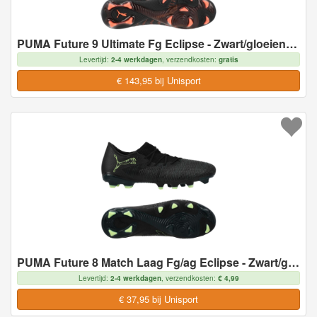
PUMA Future 9 Ultimate Fg Eclipse - Zwart/gloeiend Rood/strong Gray - Natuurgras (Fg), maat 44
Levertijd:
2-4 werkdagen
, verzendkosten:
gratis
€ 143,95 bij Unisport
PUMA Future 8 Match Laag Fg/ag Eclipse - Zwart/groen/green Terrain, maat 44
Levertijd:
2-4 werkdagen
, verzendkosten:
€ 4,99
€ 37,95 bij Unisport