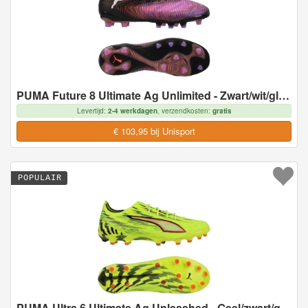
PUMA Future 8 Ultimate Ag Unlimited - Zwart/wit/gloeiend Rood Dames - Kunstgras (Ag), maat 40
Levertijd:
2-4 werkdagen
, verzendkosten:
gratis
€ 103,95 bij Unisport
POPULAIR
PUMA Ultra 6 Ultimate Ag Unleashed - Geel/zwart/gloeiend Rood/neon - Kunstgras (Ag), maat 47