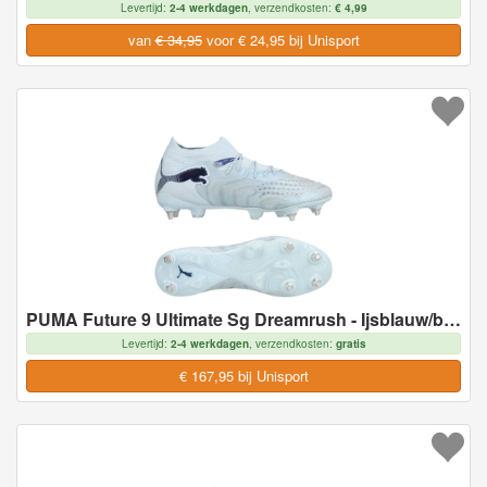
Levertijd:
2-4 werkdagen
, verzendkosten:
€ 4,99
van
€ 34,95
voor € 24,95 bij Unisport
PUMA Future 9 Ultimate Sg Dreamrush - Ijsblauw/blue Jewel - Soft Ground (Sg), maat 40½
Levertijd:
2-4 werkdagen
, verzendkosten:
gratis
€ 167,95 bij Unisport