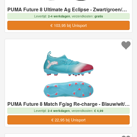
PUMA Future 8 Ultimate Ag Eclipse - Zwart/groen/green Terrain - Kunstgras (Ag), maat 39
Levertijd:
2-4 werkdagen
, verzendkosten:
gratis
€ 103,95 bij Unisport
PUMA Future 8 Match Fg/ag Re-charge - Blauw/wit/roze Kids, maat 37
Levertijd:
2-4 werkdagen
, verzendkosten:
€ 4,99
€ 22,95 bij Unisport