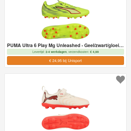
PUMA Ultra 6 Play Mg Unleashed - Geel/zwart/gloeiend Rood/neon - Multi Ground (Mg), maat 44
Levertijd:
2-4 werkdagen
, verzendkosten:
€ 4,99
€ 24,95 bij Unisport