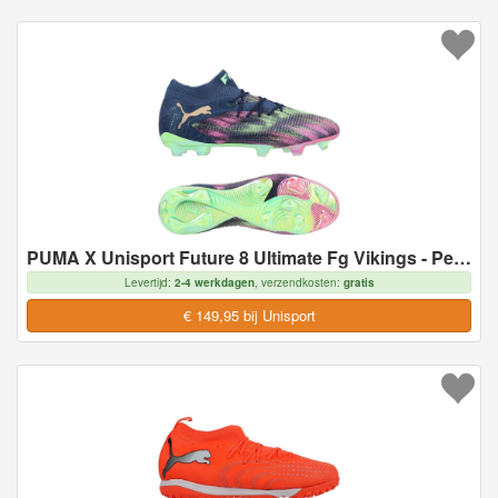
PUMA X Unisport Future 8 Ultimate Fg Vikings - Persian Blue/pink Pixel/groen/goud Limited Edition - Natuurgras (Fg), maat 47
Levertijd:
2-4 werkdagen
, verzendkosten:
gratis
€ 149,95 bij Unisport