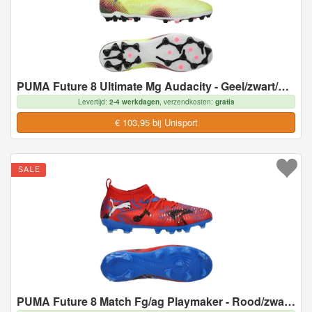
PUMA Future 8 Ultimate Mg Audacity - Geel/zwart/door De Zon Getroffen - Multi Ground (Mg), maat 44½
Levertijd:
2-4 werkdagen
, verzendkosten:
gratis
€ 103,95 bij Unisport
SALE
PUMA Future 8 Match Fg/ag Playmaker - Rood/zwart/blauw/pink Pixel Kids, maat 38½