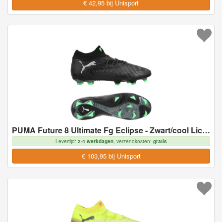
€ 42,95 bij Unisport
PUMA Future 8 Ultimate Fg Eclipse - Zwart/cool Lichtgrijs/groen - Natuurgras (Fg), maat 39
Levertijd:
2-4 werkdagen
, verzendkosten:
gratis
€ 103,95 bij Unisport