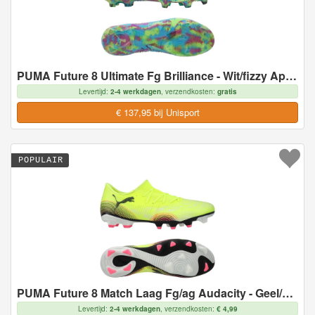
PUMA Future 8 Ultimate Fg Brilliance - Wit/fizzy Apple/blauw/puur Magenta Limited Edition - Natuurgras (Fg), maat 42½
Levertijd:
2-4 werkdagen
, verzendkosten:
gratis
€ 137,95 bij Unisport
POPULAIR
PUMA Future 8 Match Laag Fg/ag Audacity - Geel/zwart/door De Zon Getroffen, maat 44½
Levertijd:
2-4 werkdagen
, verzendkosten:
€ 4,99