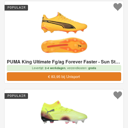
POPULAIR
PUMA King Ultimate Fg/ag Forever Faster - Sun Stream/zwart/roze Dames, maat 37½
Levertijd:
2-4 werkdagen
, verzendkosten:
gratis
€ 83,95 bij Unisport
POPULAIR